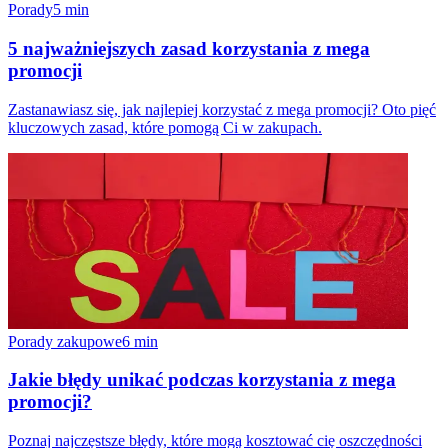
Porady
5
min
5 najważniejszych zasad korzystania z mega
promocji
Zastanawiasz się, jak najlepiej korzystać z mega promocji? Oto pięć
kluczowych zasad, które pomogą Ci w zakupach.
Porady zakupowe
6
min
Jakie błędy unikać podczas korzystania z mega
promocji?
Poznaj najczęstsze błędy, które mogą kosztować cię oszczędności