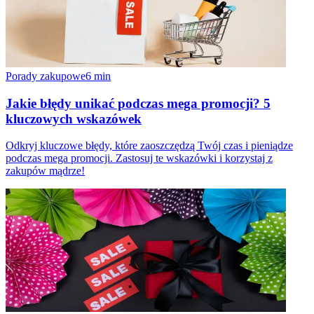
Porady zakupowe
6
min
Jakie błędy unikać podczas mega promocji? 5
kluczowych wskazówek
Odkryj kluczowe błędy, które zaoszczędzą Twój czas i pieniądze
podczas mega promocji. Zastosuj te wskazówki i korzystaj z
zakupów mądrze!