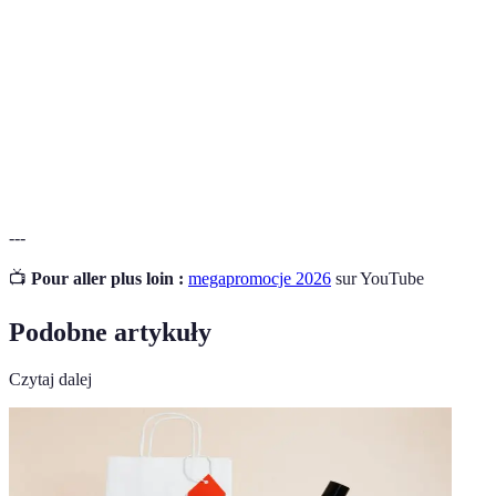
zwiększenie sprzedaży.
Dostosowywanie ofert do indywidualnych
Personalizacja
potrzeb klienta.
Handel elektroniczny prowadzący do sprzedaży
E-commerce
online.
---
📺
Pour aller plus loin :
megapromocje 2026
sur YouTube
Podobne artykuły
Czytaj dalej