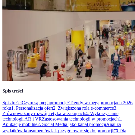
Spis treści
Spis treści
Czym są megapromocje?
Trendy w megapromocjach 2026
roku
1. Personalizacja ofert
2. Zwiększona rola e-commerce
3.
Zrównoważony rozwój i etyka w zakupach
4. Wykorzystanie
technologii AR i VR
Zastosowania technologii w promocjach
1.
Aplikacje mobilne
2. Social Media jako kanał promocji
Analiza
wydatków konsumentów
Jak przygotować się do promocji
📺 Dla