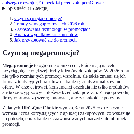
dalszego rozwoju:
✅ Checklist przed zakupem
Glossar
Spis treści
(
15
sekcje
)
Czym są megapromocje?
Trendy w megapromocjach 2026 roku
Zastosowania technologii w promocjach
Analiza wydatków konsumentów
Jak przygotować się do promocji
Czym są megapromocje?
Megapromocje
to ogromne obniżki cen, które mają na celu
przyciągnięcie większej liczby klientów do zakupów. W 2026 roku,
nie tylko rozmiar tych promocji wzrośnie, ale także zmieni się ich
forma z tradycyjnych rabatów na bardziej zindywidualizowane
oferty. W erze cyfrowej, konsumenci oczekują nie tylko produktów,
ale także wyjątkowych doświadczeń zakupowych. Z tego powodu,
firmy wprowadzą szereg innowacji, aby zaspokoić te potrzeby.
Z danych
UFC-Que Choisir
wynika, że w 2025 roku znacznie
wzrosła liczba korzystających z aplikacji zakupowych, co wskazuje
na potrzebę coraz bardziej zaawansowanych narzędzi do obróbek
promocji.