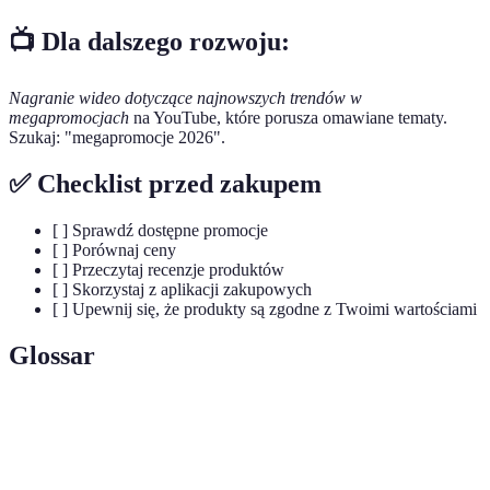
📺 Dla dalszego rozwoju:
Nagranie wideo dotyczące najnowszych trendów w
megapromocjach
na YouTube, które porusza omawiane tematy.
Szukaj: "megapromocje 2026".
✅ Checklist przed zakupem
[ ] Sprawdź dostępne promocje
[ ] Porównaj ceny
[ ] Przeczytaj recenzje produktów
[ ] Skorzystaj z aplikacji zakupowych
[ ] Upewnij się, że produkty są zgodne z Twoimi wartościami
Glossar
Terme
Définition
Ogromne zniżki na produkty mające na celu
Megapromocja