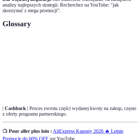
analizy najlepszych strategii. Recherchez na YouTube: "jak
skorzystać z mega promocji”.
Glossary
Terme
Définition
Mega
Znaczne obniżki cen produktów, które trwają
promocje
przez określony czas.
Program
System nagradzania stałych klientów, zazwyczaj
lojalnościowy
w postaci punktów lub zbiorów rabatów.
|
Cashback
| Proces zwrotu części wydanej kwoty na zakup, często
z oferty programu partnerskiego.
📺
Pour aller plus loin :
AliExpress Kupony 2026 🔥 Letnie
Promocje do 60% OFF
sur YouTube