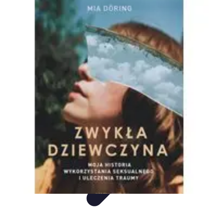
Mega Promocje
Porady zakupowe
Porady
Trendy
Poradniki
Zakupy i promocje
Mega Promocje