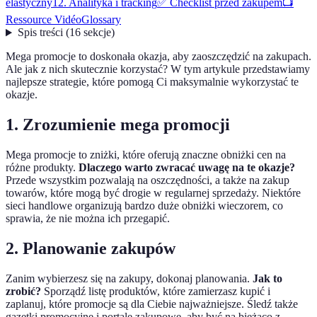
elastyczny
12. Analityka i tracking
✅ Checklist przed zakupem
📺
Ressource Vidéo
Glossary
Spis treści
(
16
sekcje
)
Mega promocje to doskonała okazja, aby zaoszczędzić na zakupach.
Ale jak z nich skutecznie korzystać? W tym artykule przedstawiamy
najlepsze strategie, które pomogą Ci maksymalnie wykorzystać te
okazje.
1. Zrozumienie mega promocji
Mega promocje to zniżki, które oferują znaczne obniżki cen na
różne produkty.
Dlaczego warto zwracać uwagę na te okazje?
Przede wszystkim pozwalają na oszczędności, a także na zakup
towarów, które mogą być drogie w regularnej sprzedaży. Niektóre
sieci handlowe organizują bardzo duże obniżki wieczorem, co
sprawia, że nie można ich przegapić.
2. Planowanie zakupów
Zanim wybierzesz się na zakupy, dokonaj planowania.
Jak to
zrobić?
Sporządź listę produktów, które zamierzasz kupić i
zaplanuj, które promocje są dla Ciebie najważniejsze. Śledź także
gazetki promocyjne i portale zakupowe, aby być na bieżąco z