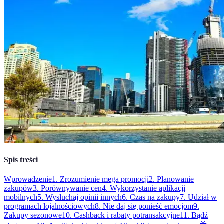
Spis treści
Wprowadzenie
1. Zrozumienie mega promocji
2. Planowanie
zakupów
3. Porównywanie cen
4. Wykorzystanie aplikacji
mobilnych
5. Wysłuchaj opinii innych
6. Czas na zakupy
7. Udział w
programach lojalnościowych
8. Nie daj się ponieść emocjom
9.
Zakupy sezonowe
10. Cashback i rabaty potransakcyjne
11. Bądź