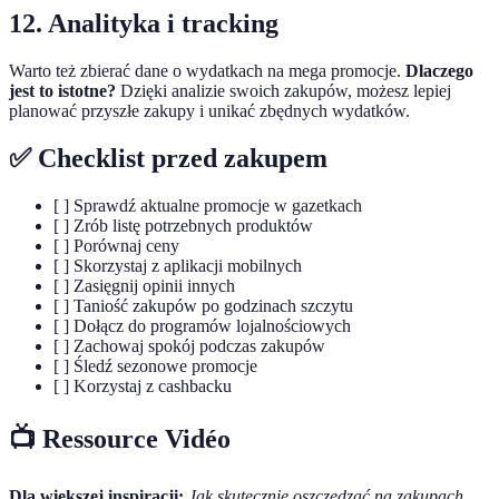
12. Analityka i tracking
Warto też zbierać dane o wydatkach na mega promocje.
Dlaczego
jest to istotne?
Dzięki analizie swoich zakupów, możesz lepiej
planować przyszłe zakupy i unikać zbędnych wydatków.
✅ Checklist przed zakupem
[ ] Sprawdź aktualne promocje w gazetkach
[ ] Zrób listę potrzebnych produktów
[ ] Porównaj ceny
[ ] Skorzystaj z aplikacji mobilnych
[ ] Zasięgnij opinii innych
[ ] Taniość zakupów po godzinach szczytu
[ ] Dołącz do programów lojalnościowych
[ ] Zachowaj spokój podczas zakupów
[ ] Śledź sezonowe promocje
[ ] Korzystaj z cashbacku
📺 Ressource Vidéo
Dla większej inspiracji:
Jak skutecznie oszczędzać na zakupach
,