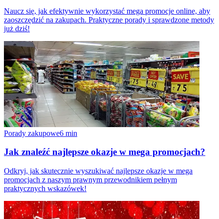
Naucz się, jak efektywnie wykorzystać mega promocje online, aby
zaoszczędzić na zakupach. Praktyczne porady i sprawdzone metody
już dziś!
Porady zakupowe
6
min
Jak znaleźć najlepsze okazje w mega promocjach?
Odkryj, jak skutecznie wyszukiwać najlepsze okazje w mega
promocjach z naszym prawnym przewodnikiem pełnym
praktycznych wskazówek!