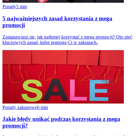
Porady
5
min
5 najważniejszych zasad korzystania z mega
promocji
Zastanawiasz się, jak najlepiej korzystać z mega promocji? Oto pięć
kluczowych zasad, które pomogą Ci w zakupach.
Porady zakupowe
6
min
Jakie błędy unikać podczas korzystania z mega
promocji?