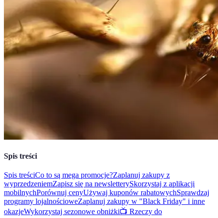
Spis treści
Spis treści
Co to są mega promocje?
Zaplanuj zakupy z
wyprzedzeniem
Zapisz się na newslettery
Skorzystaj z aplikacji
mobilnych
Porównuj ceny
Używaj kuponów rabatowych
Sprawdzaj
programy lojalnościowe
Zaplanuj zakupy w "Black Friday" i inne
okazje
Wykorzystaj sezonowe obniżki
📺 Rzeczy do