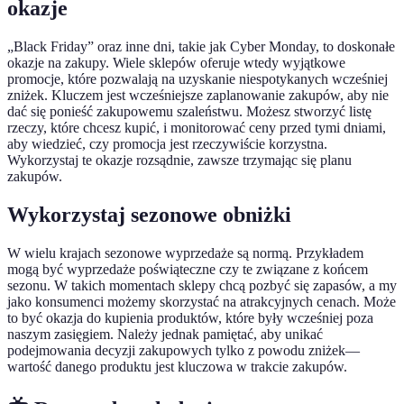
okazje
„Black Friday” oraz inne dni, takie jak Cyber Monday, to doskonałe
okazje na zakupy. Wiele sklepów oferuje wtedy wyjątkowe
promocje, które pozwalają na uzyskanie niespotykanych wcześniej
zniżek. Kluczem jest wcześniejsze zaplanowanie zakupów, aby nie
dać się ponieść zakupowemu szaleństwu. Możesz stworzyć listę
rzeczy, które chcesz kupić, i monitorować ceny przed tymi dniami,
aby wiedzieć, czy promocja jest rzeczywiście korzystna.
Wykorzystaj te okazje rozsądnie, zawsze trzymając się planu
zakupów.
Wykorzystaj sezonowe obniżki
W wielu krajach sezonowe wyprzedaże są normą. Przykładem
mogą być wyprzedaże poświąteczne czy te związane z końcem
sezonu. W takich momentach sklepy chcą pozbyć się zapasów, a my
jako konsumenci możemy skorzystać na atrakcyjnych cenach. Może
to być okazja do kupienia produktów, które były wcześniej poza
naszym zasięgiem. Należy jednak pamiętać, aby unikać
podejmowania decyzji zakupowych tylko z powodu zniżek—
wartość danego produktu jest kluczowa w trakcie zakupów.