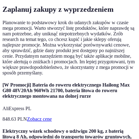
Zaplanuj zakupy z wyprzedzeniem
Planowanie to podstawowy krok do udanych zakupów w czasie
mega promocji. Warto stworzyć listę produktów, które naprawdę są
nam potrzebne, aby uniknąć niepotrzebnych wydatków. Zrób
research na temat tego, co chcesz kupić i jakie sklepy oferują
najlepsze promocje. Można wykorzystać porównywarki cenowe,
aby sprawdzić, gdzie dany produkt jest dostępny po najniższej
cenie. Przydatnym narzędziem mogą być także aplikacje mobilne,
które alertują o zniżkach i promocjach. Im lepiej przygotowani, tym
większe prawdopodobieństwo, że skorzystamy z mega promocji w
sposób przemyślany.
[W Promocji] Bateria do roweru elektrycznego Hailong Max
G80 48V20Ah 960Wh 21700, bateria litowa do roweru
elektrycznego montowana na dolnej rurze
AliExpress PL
848.63
PLN
Zobacz cenę
Elektryczny wózek schodowy o udźwigu 200 kg, z baterią
litową 8 Ah, odpowiedni do transportu towarów gruntowych,