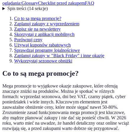
oglądania:
Glossary
Checklist przed zakupem
FAQ
Spis treści
(
14
sekcje
)
Co to są mega promocje?
Zaplanuj zakupy z wyprzedzeniem
Zapisz się na newslettery
Skorzystaj z aplikacji mobilnych
Porównuj ceny
Używaj kuponów rabatowych
Sprawdzaj programy lojalnościowe
Zaplanuj zakupy w "Black Friday" i inne okazje
Wykorzystaj sezonowe obniżki
Co to są mega promocje?
Mega promocje to wyjątkowe okazje zakupowe, które oferują
znaczące zniżki na produktów. Można je spotkać w różnych
formach: wyprzedaż sezonowa, dni bez VAT, czarny piątek, cyber
poniedziałek i wiele innych. Kluczowym elementem jest
zauważalne obniżenie ceny, które może sięgać nawet 50-80%.
Zrozumienie zasad funkcjonowania mega promocji jest kluczowe,
aby mądrze planować zakupy i nie dać się ponieść chwili. W 2026
roku, warto mieć na uwadze, że handel detaliczny oraz online wciąż
rozwijają się, a przed zakupami warto dobrze się przygotować.