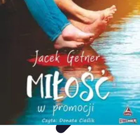
Mega Promocje
Porady zakupowe
Porady
Trendy
Poradniki
Zakupy i promocje
Mega Promocje