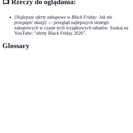
📺 Rzeczy do oglądania:
[Najlepsze oferty zakupowe w Black Friday: Jak nie
przegapić okazji]
— przegląd najlepszych strategii
zakupowych w czasie tych wyjątkowych rabatów. Szukaj na
YouTube: "oferty Black Friday 2026".
Glossary
Terme
Définition
Wyjątkowe okazje zakupowe z dużymi
Mega promocje
zniżkami
Dokumenty dające prawo do zniżek przy
Kupony rabatowe
zakupie
Programy
Oferowane przez sklepy zachęty dla stałych
lojalnościowe
klientów