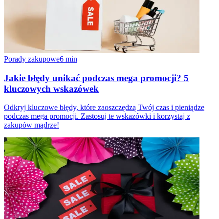
Porady zakupowe
6
min
Jakie błędy unikać podczas mega promocji? 5
kluczowych wskazówek
Odkryj kluczowe błędy, które zaoszczędzą Twój czas i pieniądze
podczas mega promocji. Zastosuj te wskazówki i korzystaj z
zakupów mądrze!