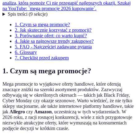
analiza, która pomoże Ci nie przegapić najlepszych okazji. Szukaj
na YouTube: `mega promocje 2026 kupowanie`.
Spis treści
(
9
sekcje
)
1. Czym są mega promocje?
2. Jak skutecznie korzystać z promocji?
3. Porównanie ofert: co warto kupić?
4. Jakie są najnowsze trendy zakupowe?
5. FAQ - Najczęściej zadawane pytania
6. Glossary
7. Checklist przed zakupem
1. Czym są mega promocje?
Mega promocje to wyjątkowe oferty handlowe, które oferują
znaczące zniżki na szeroki asortyment produktów. Zazwyczaj
odbywają się w określonych okresach — takich jak Black Friday,
Cyber Monday czy okazje sezonowe. Warto wiedzieć, że nie tylko
sklepy stacjonarne, ale także internetowe platformy handlowe, takie
jak
Allegro
czy
Amazon
, uczestniczą w tych wydarzeniach. W
2026 roku, z racji rosnącej konkurencji, wiele z nich przygotowuje
niezwykle atrakcyjne oferty, które wymuszają na konsumentach
podjęcie decyzji w krótkim czasie.