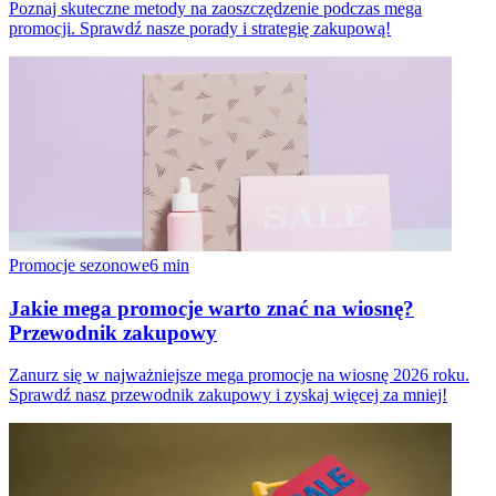
Poznaj skuteczne metody na zaoszczędzenie podczas mega
promocji. Sprawdź nasze porady i strategię zakupową!
Promocje sezonowe
6
min
Jakie mega promocje warto znać na wiosnę?
Przewodnik zakupowy
Zanurz się w najważniejsze mega promocje na wiosnę 2026 roku.
Sprawdź nasz przewodnik zakupowy i zyskaj więcej za mniej!