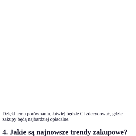
Kategoria
Sklep A
Sklep B
Sklep C
Ocena
1999
2499
2199
Telewizory
⭐⭐⭐⭐
PLN
PLN
PLN
1299
1399
1250
Smartfony
⭐⭐⭐⭐⭐
PLN
PLN
PLN
2999
3299
3100
Laptop
⭐⭐⭐⭐
PLN
PLN
PLN
Ekspres do
499
549
479
⭐⭐⭐⭐⭐
kawy
PLN
PLN
PLN
Dzięki temu porównaniu, łatwiej będzie Ci zdecydować, gdzie
zakupy będą najbardziej opłacalne.
4. Jakie są najnowsze trendy zakupowe?