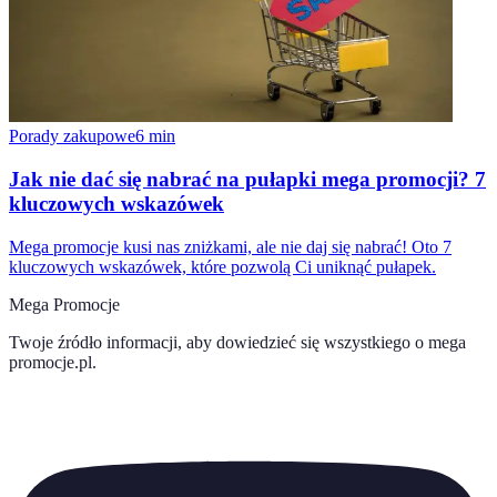
Porady zakupowe
6
min
Jak nie dać się nabrać na pułapki mega promocji? 7
kluczowych wskazówek
Mega promocje kusi nas zniżkami, ale nie daj się nabrać! Oto 7
kluczowych wskazówek, które pozwolą Ci uniknąć pułapek.
Mega Promocje
Twoje źródło informacji, aby dowiedzieć się wszystkiego o
mega
promocje.pl
.