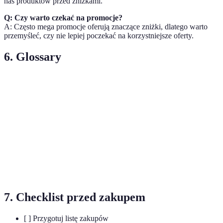
nas produktów przed zniżkami.
Q: Czy warto czekać na promocje?
A: Często mega promocje oferują znaczące zniżki, dlatego warto
przemyśleć, czy nie lepiej poczekać na korzystniejsze oferty.
6. Glossary
Terme
Définition
Mega promocje
Wyjątkowe oferty z wysokimi zniżkami.
Zrównoważony
Podejście do zakupów dbające o
rozwój
środowisko.
E-commerce
Sprzedaż towarów przez Internet.
7. Checklist przed zakupem
[ ] Przygotuj listę zakupów