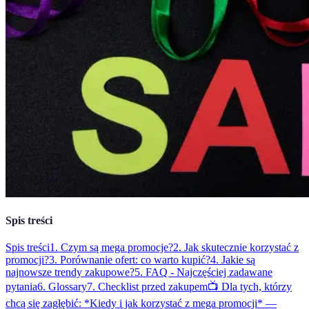
Spis treści
Spis treści
1. Czym są mega promocje?
2. Jak skutecznie korzystać z
promocji?
3. Porównanie ofert: co warto kupić?
4. Jakie są
najnowsze trendy zakupowe?
5. FAQ - Najczęściej zadawane
pytania
6. Glossary
7. Checklist przed zakupem
📺 Dla tych, którzy
chcą się zagłębić: *Kiedy i jak korzystać z mega promocji* —