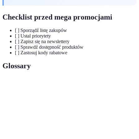
Checklist przed mega promocjami
[ ] Sporządź listę zakupów
[ ] Ustal priorytety
[ ] Zapisz się na newslettery
[ ] Sprawdź dostępność produktów
[ ] Zastosuj kody rabatowe
Glossary
Terme
Définition
Mega
Okresy rabatów, podczas których sklepy oferują
promocje
zniżki na produkty.
Kody
Specjalne kody używane do uzyskania rabatów na
rabatowe
zakupy.