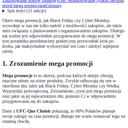
Zastosowanie kodów rabatowych
8. Monitorowanie rynku
Checklist
przed mega promocjami
Glossary
Spis treści
(
11
sekcje
)
Okres mega promocji, jak Black Friday czy Cyber Monday,
wywołuje w nas nie tylko radość z możliwości zakupów, ale także
stres związany z planowaniem i organizowaniem zakupów. Dlatego
tak ważne jest odpowiednie przygotowanie do mega promocji. W
tym poradniku przedstawimy praktyczny przewodnik krok po
kroku, jak maksymalnie wykorzystać ten czas i zdobyć najlepsze
oferty.
1. Zrozumienie mega promocji
Mega promocje
to to okresy, podczas których sklepy oferują
znaczne rabaty na różne produkty. Zwykle odbywają się one w
określone dni, takie jak Black Friday, Cyber Monday czy Wielką
Wyprzedaż poświąteczną. Zrozumienie, czym jest mega promocja
oraz jakie są jej najważniejsze dni, pomoże Ci w odpowiednim
przygotowaniu się do zakupów.
Dane z
UFC-Que Choisir
pokazują, że 60% Polaków planuje
swoje zakupy na czas promocji, dlatego nie warto zostawiać tego na
ostatnią chwilę.