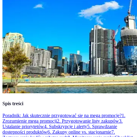
Spis treści
Poradnik: Jak skutecznie przygotować się na mega promocje?
1.
Zrozumienie mega promocji
2. Przygotowanie listy zakupów
3.
Ustalanie priorytetów
4. Subskrypcje i alerty
5. Sprawdzanie
dostępności produktów
6. Zakupy online vs. stacjonarnie
7.