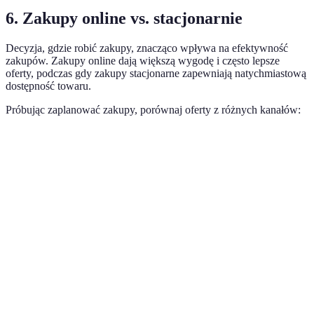
6. Zakupy online vs. stacjonarnie
Decyzja, gdzie robić zakupy, znacząco wpływa na efektywność
zakupów. Zakupy online dają większą wygodę i często lepsze
oferty, podczas gdy zakupy stacjonarne zapewniają natychmiastową
dostępność towaru.
Próbując zaplanować zakupy, porównaj oferty z różnych kanałów:
Kryteria
Zakupy online
Zakupy stacjonarnie
Wygoda
Tak
Nie
Dostęp do
Tak
Czasami
ofert
Możliwość
Często bezproblemowy
Może być trudniejszy
zwrotu
Czas
Szybko, ale uzależnione