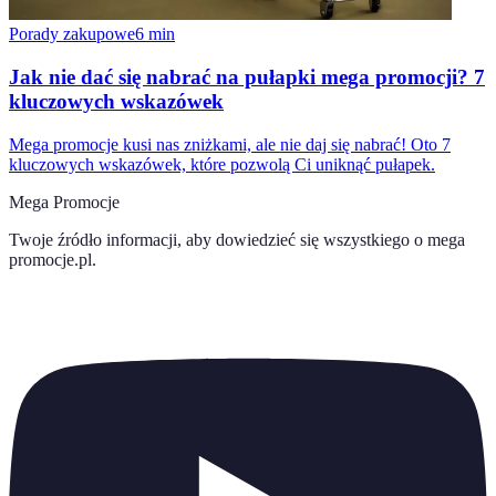
Porady zakupowe
6
min
Jak nie dać się nabrać na pułapki mega promocji? 7
kluczowych wskazówek
Mega promocje kusi nas zniżkami, ale nie daj się nabrać! Oto 7
kluczowych wskazówek, które pozwolą Ci uniknąć pułapek.
Mega Promocje
Twoje źródło informacji, aby dowiedzieć się wszystkiego o
mega
promocje.pl
.