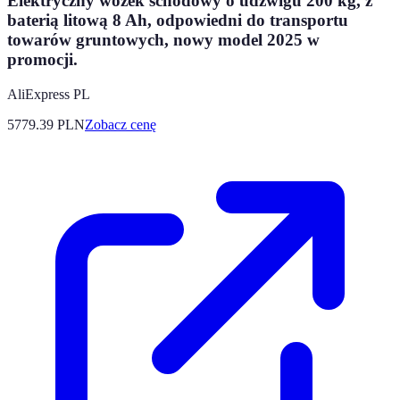
Elektryczny wózek schodowy o udźwigu 200 kg, z
baterią litową 8 Ah, odpowiedni do transportu
towarów gruntowych, nowy model 2025 w
promocji.
AliExpress PL
5779.39
PLN
Zobacz cenę