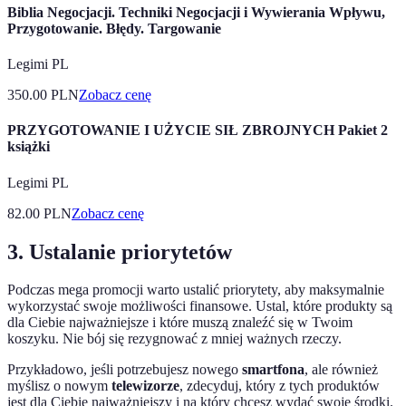
Biblia Negocjacji. Techniki Negocjacji i Wywierania Wpływu,
Przygotowanie. Błędy. Targowanie
Legimi PL
350.00
PLN
Zobacz cenę
PRZYGOTOWANIE I UŻYCIE SIŁ ZBROJNYCH Pakiet 2
książki
Legimi PL
82.00
PLN
Zobacz cenę
3. Ustalanie priorytetów
Podczas mega promocji warto ustalić priorytety, aby maksymalnie
wykorzystać swoje możliwości finansowe. Ustal, które produkty są
dla Ciebie najważniejsze i które muszą znaleźć się w Twoim
koszyku. Nie bój się rezygnować z mniej ważnych rzeczy.
Przykładowo, jeśli potrzebujesz nowego
smartfona
, ale również
myślisz o nowym
telewizorze
, zdecyduj, który z tych produktów
jest dla Ciebie najważniejszy i na który chcesz wydać swoje środki.