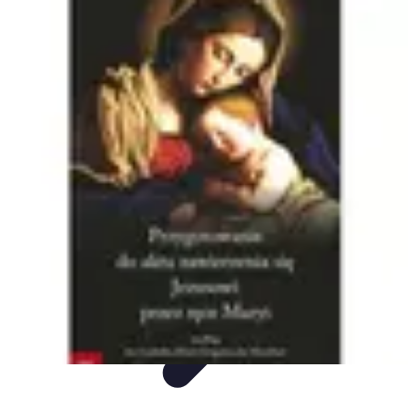
Mega Promocje
Porady zakupowe
Porady
Trendy
Poradniki
Zakupy i promocje
Mega Promocje