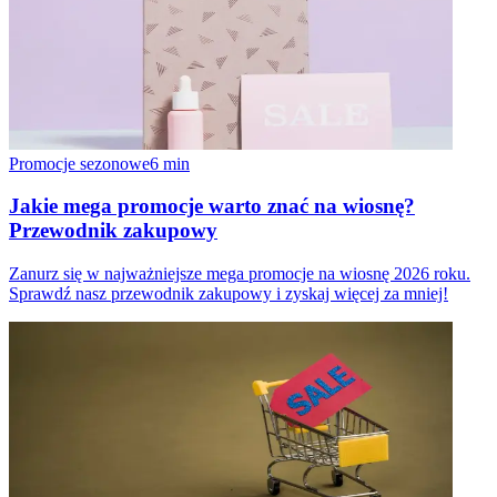
Promocje sezonowe
6
min
Jakie mega promocje warto znać na wiosnę?
Przewodnik zakupowy
Zanurz się w najważniejsze mega promocje na wiosnę 2026 roku.
Sprawdź nasz przewodnik zakupowy i zyskaj więcej za mniej!