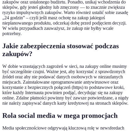
zakupów oraz ustalonego budżetu. Ponadto, unikaj wchodzenia do
sklepów, gdy jesteś głodny lub zmęczony — to znacznie zwiększa
ryzyko impulsywnych zakupów. Warto również ustalić sobie zasadę
„24 godzin” – czyli jeśli masz ochotę na zakup jakiegoś
nieplanowanego produktu, odczekaj dobę przed podjęciem decyzji.
W wielu przypadkach zauważysz, że zakup nie byłby wcale
potrzebny.
Jakie zabezpieczenia stosować podczas
zakupów?
W dobie wzrastających zagrożeń w sieci, na zakupy online musimy
być szczególnie czujni. Ważne jest, aby korzystać z sprawdzonych
źródeł oraz aby nie podawać danych osobowych w niezaufanych
miejscach. Zainstalowane oprogramowanie antywirusowe oraz
korzystanie z bezpiecznych połączeń (https) to podstawowe kroki,
które każdy Internauta powinien podjąć, decydując się na zakupy
online. Zdalne płatności powinny być zawsze potwierdzane, a nigdy
nie należy zapisywać danych karty kredytowej na stronach sklepów.
Rola social media w mega promocjach
Media społecznościowe odgrywają kluczową rolę w newsfeedach