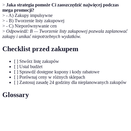
>
Jaka strategia pomoże Ci zaoszczędzić najwięcej podczas
mega promocji?
> - A) Zakupy impulsywne
> - B) Tworzenie listy zakupowej
> - C) Nieporównywanie cen
>
Odpowiedź: B — Tworzenie listy zakupowej pozwala zaplanować
zakupy i unikać niepotrzebnych wydatków.
Checklist przed zakupem
[ ] Stwórz listę zakupów
[ ] Ustal budżet
[ ] Sprawdź dostępne kupony i kody rabatowe
[ ] Porównaj ceny w różnych sklepach
[ ] Zastosuj zasadę 24 godziny dla nieplanowanych zakupów
Glossary
Terme
Définition
Okazje z obniżonymi cenami oferowane przez
Mega promocje