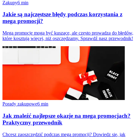
Zakupy
6
min
Jakie są najczęstsze błędy podczas korzystania z
mega promocji?
Mega promocje mogą być kuszące, ale często prowadzą do błędów,
które kosztują więcej, niż oszczędzamy. Sprawdź nasz przewodnik!
Porady zakupowe
6
min
Jak znaleźć najlepsze okazje na mega promocjach?
Praktyczny przewodnik
Chcesz zaoszczędzić podczas mega promocji? Dowiedz się, jak