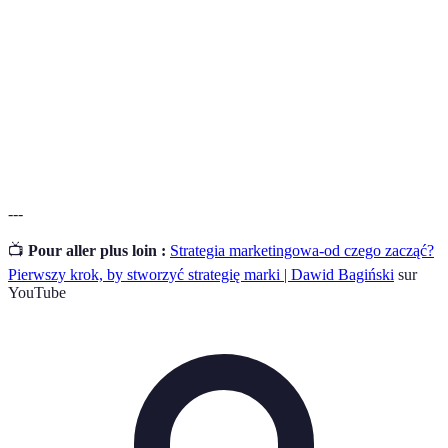
sklepy.
Zakupy
Nieplanowane zakupy, często nieprzemyślane.
impulsywne
Porównywarki
Narzędzia do analizowania i porównywania cen
cen
w skelach.
---
📺
Pour aller plus loin :
Strategia marketingowa-od czego zacząć?
Pierwszy krok, by stworzyć strategię marki | Dawid Bagiński
sur
YouTube