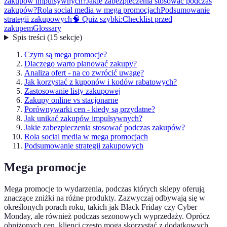
zakupów impulsywnych?
Jakie zabezpieczenia stosować podczas
zakupów?
Rola social media w mega promocjach
Podsumowanie
strategii zakupowych
🧠 Quiz szybki:
Checklist przed
zakupem
Glossary
Spis treści
(
15
sekcje
)
Czym są mega promocje?
Dlaczego warto planować zakupy?
Analiza ofert - na co zwrócić uwagę?
Jak korzystać z kuponów i kodów rabatowych?
Zastosowanie listy zakupowej
Zakupy online vs stacjonarne
Porównywarki cen - kiedy są przydatne?
Jak unikać zakupów impulsywnych?
Jakie zabezpieczenia stosować podczas zakupów?
Rola social media w mega promocjach
Podsumowanie strategii zakupowych
Mega promocje
Mega promocje to wydarzenia, podczas których sklepy oferują
znaczące zniżki na różne produkty. Zazwyczaj odbywają się w
określonych porach roku, takich jak Black Friday czy Cyber
Monday, ale również podczas sezonowych wyprzedaży. Oprócz
obniżonych cen, klienci często mogą skorzystać z dodatkowych