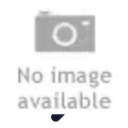
Mega Promocje
Porady zakupowe
Porady
Trendy
Poradniki
Zakupy i promocje
Mega Promocje