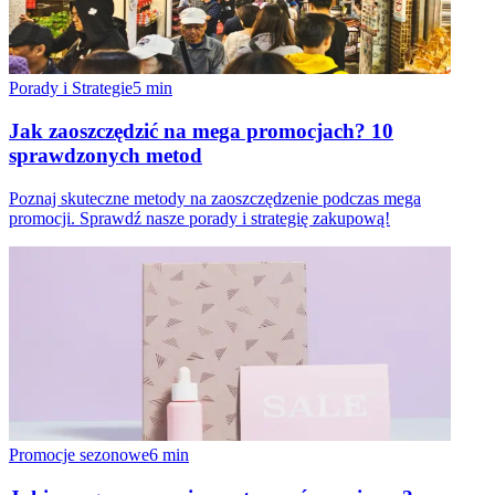
Porady i Strategie
5
min
Jak zaoszczędzić na mega promocjach? 10
sprawdzonych metod
Poznaj skuteczne metody na zaoszczędzenie podczas mega
promocji. Sprawdź nasze porady i strategię zakupową!
Promocje sezonowe
6
min