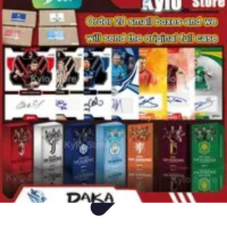
Mega Promocje
Porady zakupowe
Porady
Trendy
Poradniki
Zakupy i promocje
Mega Promocje