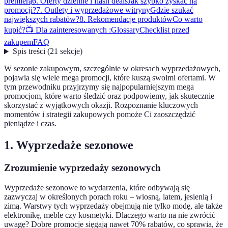
premierą
6. Oferty dzienne i flash deals
Jak szybko zyskać na
promocji?
7. Outlety i wyprzedażowe witryny
Gdzie szukać
największych rabatów?
8. Rekomendacje produktów
Co warto
kupić?
📺 Dla zainteresowanych :
Glossary
Checklist przed
zakupem
FAQ
Spis treści
(
21
sekcje
)
W sezonie zakupowym, szczególnie w okresach wyprzedażowych,
pojawia się wiele mega promocji, które kuszą swoimi ofertami. W
tym przewodniku przyjrzymy się najpopularniejszym mega
promocjom, które warto śledzić oraz podpowiemy, jak skutecznie
skorzystać z wyjątkowych okazji. Rozpoznanie kluczowych
momentów i strategii zakupowych pomoże Ci zaoszczędzić
pieniądze i czas.
1. Wyprzedaże sezonowe
Zrozumienie wyprzedaży sezonowych
Wyprzedaże sezonowe to wydarzenia, które odbywają się
zazwyczaj w określonych porach roku – wiosną, latem, jesienią i
zimą. Warstwy tych wyprzedaży obejmują nie tylko modę, ale także
elektronikę, meble czy kosmetyki. Dlaczego warto na nie zwrócić
uwagę? Dobre promocje sięgają nawet 70% rabatów, co sprawia, że