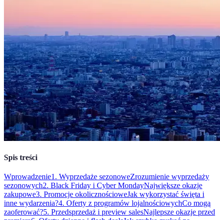
Spis treści
Wprowadzenie
1. Wyprzedaże sezonowe
Zrozumienie wyprzedaży
sezonowych
2. Black Friday i Cyber Monday
Największe okazje
zakupowe
3. Promocje okolicznościowe
Jak wykorzystać święta i
inne wydarzenia?
4. Oferty z programów lojalnościowych
Co mogą
zaoferować?
5. Przedsprzedaż i preview sales
Najlepsze okazje przed