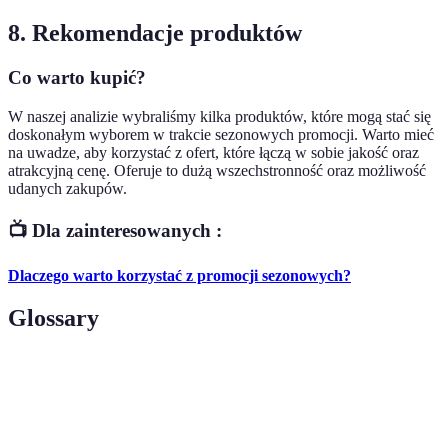
8. Rekomendacje produktów
Co warto kupić?
W naszej analizie wybraliśmy kilka produktów, które mogą stać się
doskonałym wyborem w trakcie sezonowych promocji. Warto mieć
na uwadze, aby korzystać z ofert, które łączą w sobie jakość oraz
atrakcyjną cenę. Oferuje to dużą wszechstronność oraz możliwość
udanych zakupów.
📺 Dla zainteresowanych :
Dlaczego warto korzystać z promocji sezonowych?
Glossary
Terma
Definicja
Mega
Zbiorcza nazwa dla dużych wyprzedaży
promocje
oferujących znaczne rabaty.