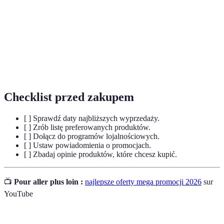
Sklepy oferujące produkty z wcześniejszych
Outlety
sezonów po niższych cenach.
Program
Inicjatywa handlowa, która pozwala na zbieranie
lojalnościowy
punktów przy zakupach w danym sklepie.
Checklist przed zakupem
[ ] Sprawdź daty najbliższych wyprzedaży.
[ ] Zrób listę preferowanych produktów.
[ ] Dołącz do programów lojalnościowych.
[ ] Ustaw powiadomienia o promocjach.
[ ] Zbadaj opinie produktów, które chcesz kupić.
📺
Pour aller plus loin :
najlepsze oferty mega promocji 2026
sur
YouTube