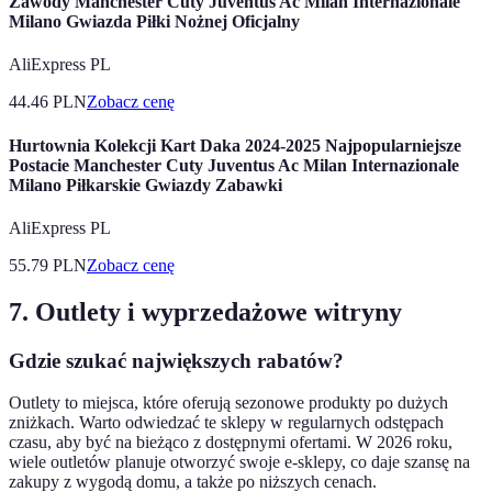
Zawody Manchester Cuty Juventus Ac Milan Internazionale
Milano Gwiazda Piłki Nożnej Oficjalny
AliExpress PL
44.46
PLN
Zobacz cenę
Hurtownia Kolekcji Kart Daka 2024-2025 Najpopularniejsze
Postacie Manchester Cuty Juventus Ac Milan Internazionale
Milano Piłkarskie Gwiazdy Zabawki
AliExpress PL
55.79
PLN
Zobacz cenę
7. Outlety i wyprzedażowe witryny
Gdzie szukać największych rabatów?
Outlety to miejsca, które oferują sezonowe produkty po dużych
zniżkach. Warto odwiedzać te sklepy w regularnych odstępach
czasu, aby być na bieżąco z dostępnymi ofertami. W 2026 roku,
wiele outletów planuje otworzyć swoje e-sklepy, co daje szansę na
zakupy z wygodą domu, a także po niższych cenach.