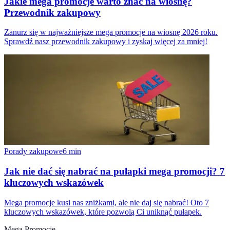
Jakie mega promocje warto znać na wiosnę?
Przewodnik zakupowy
Zanurz się w najważniejsze mega promocje na wiosnę 2026 roku.
Sprawdź nasz przewodnik zakupowy i zyskaj więcej za mniej!
Porady zakupowe
6
min
Jak nie dać się nabrać na pułapki mega promocji? 7
kluczowych wskazówek
Mega promocje kusi nas zniżkami, ale nie daj się nabrać! Oto 7
kluczowych wskazówek, które pozwolą Ci uniknąć pułapek.
Mega Promocje