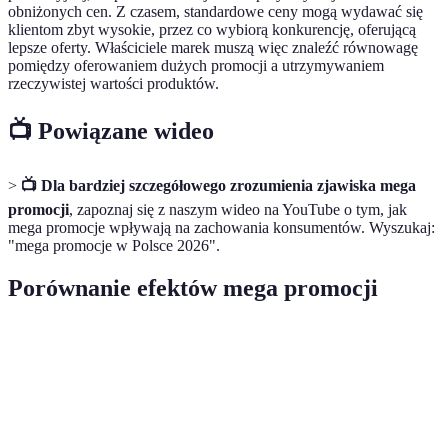
obniżonych cen. Z czasem, standardowe ceny mogą wydawać się
klientom zbyt wysokie, przez co wybiorą konkurencję, oferującą
lepsze oferty. Właściciele marek muszą więc znaleźć równowagę
pomiędzy oferowaniem dużych promocji a utrzymywaniem
rzeczywistej wartości produktów.
📺 Powiązane wideo
>
📺 Dla bardziej szczegółowego zrozumienia zjawiska mega
promocji
, zapoznaj się z naszym wideo na YouTube o tym, jak
mega promocje wpływają na zachowania konsumentów. Wyszukaj:
"mega promocje w Polsce 2026".
Porównanie efektów mega promocji
Kryterium
Promocja A (70%)
Promocja B (50%)
Wzrost
40
25
sprzedaży (%)