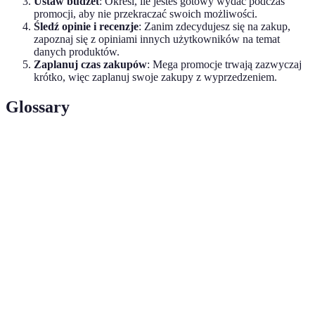
Ustaw budżet
: Określ, ile jesteś gotowy wydać podczas
promocji, aby nie przekraczać swoich możliwości.
Śledź opinie i recenzje
: Zanim zdecydujesz się na zakup,
zapoznaj się z opiniami innych użytkowników na temat
danych produktów.
Zaplanuj czas zakupów
: Mega promocje trwają zazwyczaj
krótko, więc zaplanuj swoje zakupy z wyprzedzeniem.
Glossary
Terme
Définition
Mega
Duża obniżka ceny produktów w krótkim czasie,
promocja
często promowana przez reklamy.
Zakupy
Niezaplanowane zakupy spowodowane silnym
impulsywne
pragnieniem, często wywołanym przez promocje.
Subiektywna ocena wartości produktu przez
Wartość
konsumenta, często wpływana przez ceny
postrzegana
promocyjne.