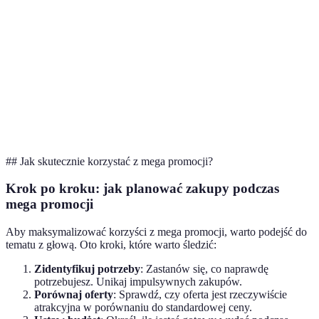
Zadowolenie
85%
75%
klienta
Liczba zwrotów
5%
10%
(%)
Długoterminowy
Wysoki
Średni
zysk
## Jak skutecznie korzystać z mega promocji?
Krok po kroku: jak planować zakupy podczas
mega promocji
Aby maksymalizować korzyści z mega promocji, warto podejść do
tematu z głową. Oto kroki, które warto śledzić:
Zidentyfikuj potrzeby
: Zastanów się, co naprawdę
potrzebujesz. Unikaj impulsywnych zakupów.
Porównaj oferty
: Sprawdź, czy oferta jest rzeczywiście
atrakcyjna w porównaniu do standardowej ceny.