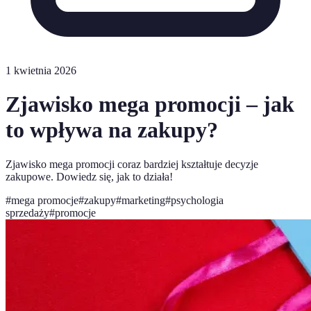
1 kwietnia 2026
Zjawisko mega promocji – jak
to wpływa na zakupy?
Zjawisko mega promocji coraz bardziej kształtuje decyzje
zakupowe. Dowiedz się, jak to działa!
#
mega promocje
#
zakupy
#
marketing
#
psychologia
sprzedaży
#
promocje