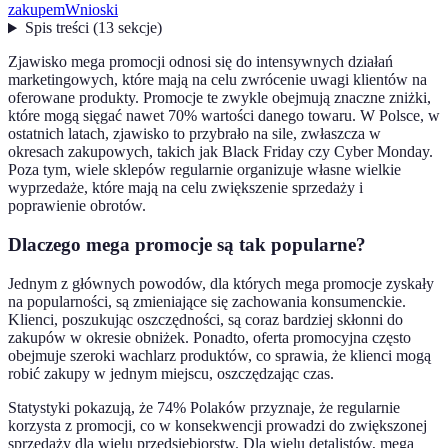
zakupem
Wnioski
Spis treści
(
13
sekcje
)
Zjawisko mega promocji odnosi się do intensywnych działań
marketingowych, które mają na celu zwrócenie uwagi klientów na
oferowane produkty. Promocje te zwykle obejmują znaczne zniżki,
które mogą sięgać nawet 70% wartości danego towaru. W Polsce, w
ostatnich latach, zjawisko to przybrało na sile, zwłaszcza w
okresach zakupowych, takich jak Black Friday czy Cyber Monday.
Poza tym, wiele sklepów regularnie organizuje własne wielkie
wyprzedaże, które mają na celu zwiększenie sprzedaży i
poprawienie obrotów.
Dlaczego mega promocje są tak popularne?
Jednym z głównych powodów, dla których mega promocje zyskały
na popularności, są zmieniające się zachowania konsumenckie.
Klienci, poszukując oszczędności, są coraz bardziej skłonni do
zakupów w okresie obniżek. Ponadto, oferta promocyjna często
obejmuje szeroki wachlarz produktów, co sprawia, że klienci mogą
robić zakupy w jednym miejscu, oszczędzając czas.
Statystyki pokazują, że 74% Polaków przyznaje, że regularnie
korzysta z promocji, co w konsekwencji prowadzi do zwiększonej
sprzedaży dla wielu przedsiębiorstw. Dla wielu detalistów, mega