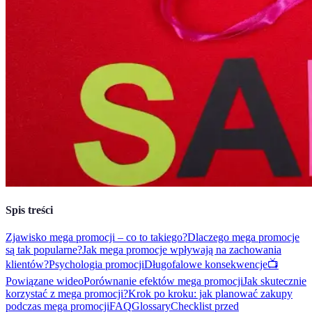
Spis treści
Zjawisko mega promocji – co to takiego?
Dlaczego mega promocje
są tak popularne?
Jak mega promocje wpływają na zachowania
klientów?
Psychologia promocji
Długofalowe konsekwencje
📺
Powiązane wideo
Porównanie efektów mega promocji
Jak skutecznie
korzystać z mega promocji?
Krok po kroku: jak planować zakupy
podczas mega promocji
FAQ
Glossary
Checklist przed