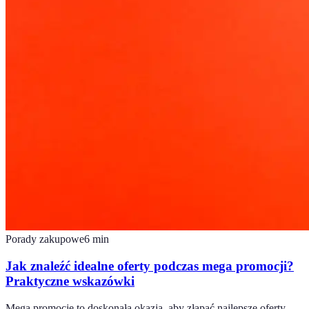
Porady zakupowe
6
min
Jak znaleźć idealne oferty podczas mega promocji?
Praktyczne wskazówki
Mega promocje to doskonała okazja, aby złapać najlepsze oferty.