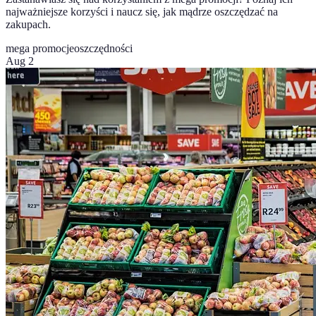
najważniejsze korzyści i naucz się, jak mądrze oszczędzać na
zakupach.
mega promocje
oszczędności
Aug 2