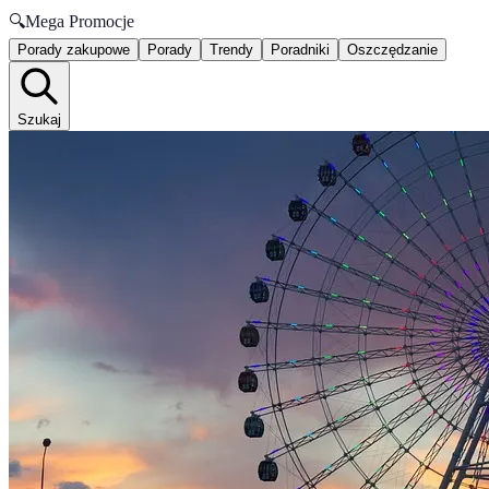
🔍
Mega Promocje
Porady zakupowe
Porady
Trendy
Poradniki
Oszczędzanie
Szukaj