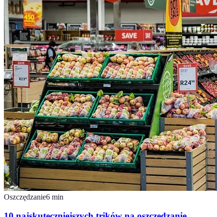
Oszczędzanie
6
min
10 najskuteczniejszych trików na oszczędzanie