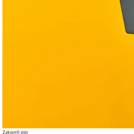
Zakupy
6
min