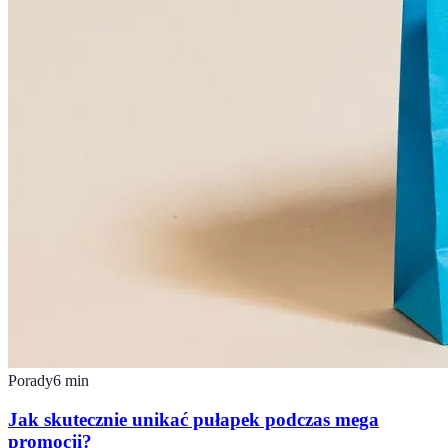
Porady
6
min
Jak skutecznie unikać pułapek podczas mega
promocji?