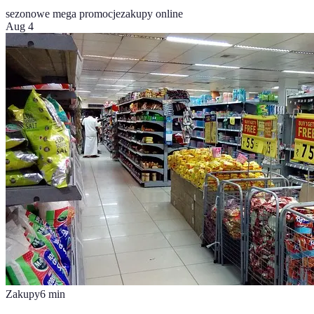
sezonowe mega promocje
zakupy online
Aug 4
Zakupy
6
min