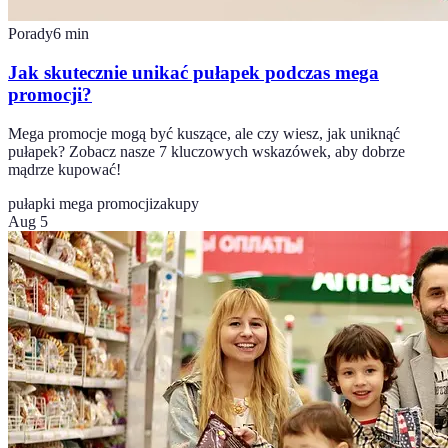
Porady
6
min
Jak skutecznie unikać pułapek podczas mega
promocji?
Mega promocje mogą być kuszące, ale czy wiesz, jak uniknąć
pułapek? Zobacz nasze 7 kluczowych wskazówek, aby dobrze
mądrze kupować!
pułapki mega promocji
zakupy
Aug 5