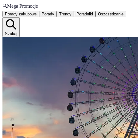
🔍
Mega Promocje
Porady zakupowe
Porady
Trendy
Poradniki
Oszczędzanie
Szukaj