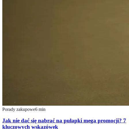
Porady zakupowe
6
min
Jak nie dać się nabrać na pułapki mega promocji? 7
kluczowych wskazówek