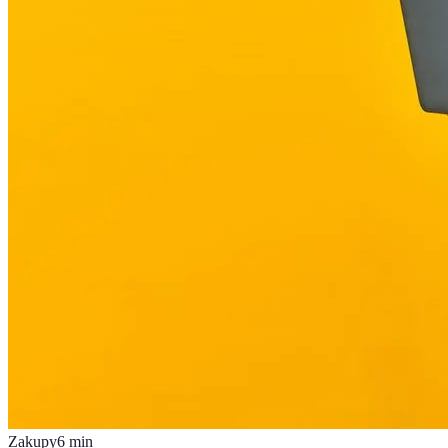
Zakupy
6
min