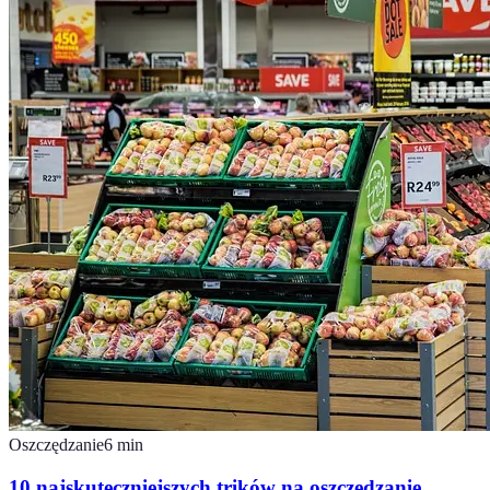
Oszczędzanie
6
min
10 najskuteczniejszych trików na oszczędzanie