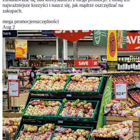
najważniejsze korzyści i naucz się, jak mądrze oszczędzać na
zakupach.
mega promocje
oszczędności
Aug 2