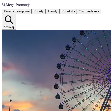
🔍
Mega Promocje
Porady zakupowe
Porady
Trendy
Poradniki
Oszczędzanie
Szukaj