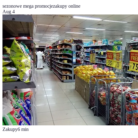
sezonowe mega promocje
zakupy online
Aug 4
Zakupy
6
min