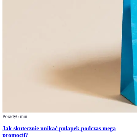
Porady
6
min
Jak skutecznie unikać pułapek podczas mega
promocji?