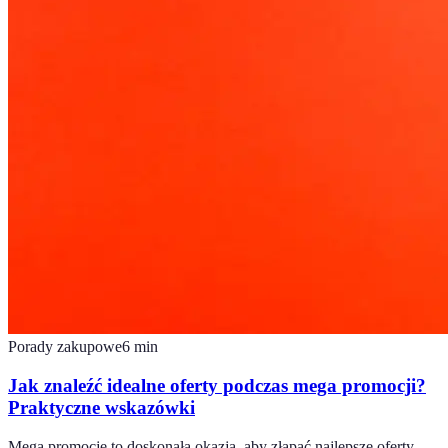
Porady zakupowe
6
min
Jak znaleźć idealne oferty podczas mega promocji?
Praktyczne wskazówki
Mega promocje to doskonała okazja, aby złapać najlepsze oferty.