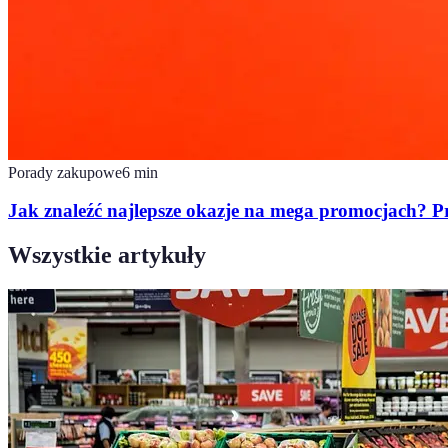
Porady zakupowe
6
min
Jak znaleźć najlepsze okazje na mega promocjach? 
Wszystkie artykuły