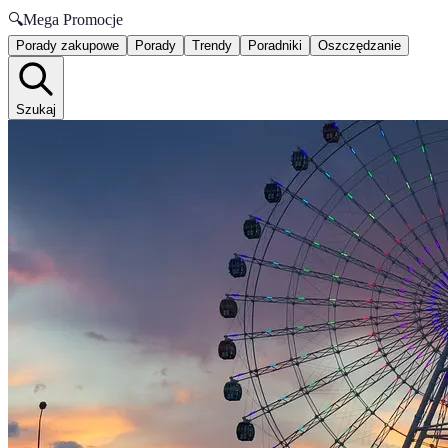
🔍
Mega Promocje
Porady zakupowe
Porady
Trendy
Poradniki
Oszczędzanie
Szukaj