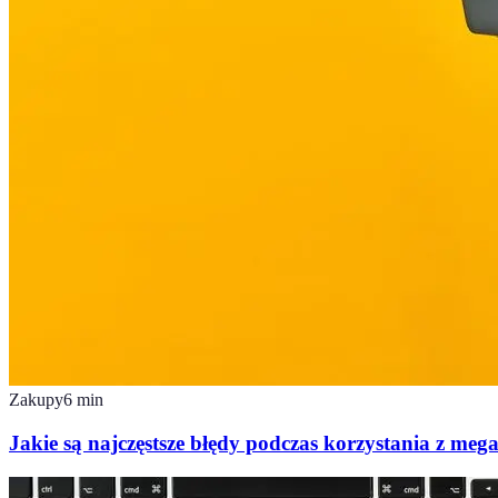
Zakupy
6
min
Jakie są najczęstsze błędy podczas korzystania z meg