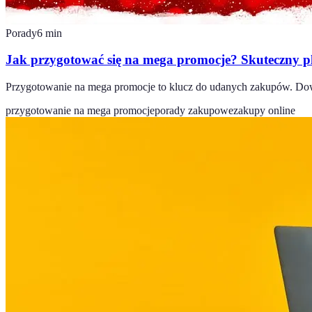
Porady
6
min
Jak przygotować się na mega promocje? Skuteczny 
Przygotowanie na mega promocje to klucz do udanych zakupów. Dowi
przygotowanie na mega promocje
porady zakupowe
zakupy online