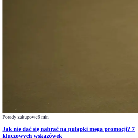
Porady zakupowe
6
min
Jak nie dać się nabrać na pułapki mega promocji? 7
kluczowych wskazówek