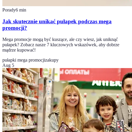
Porady
6
min
Jak skutecznie unikać pułapek podczas mega
promocji?
Mega promocje mogą być kuszące, ale czy wiesz, jak uniknąć
pułapek? Zobacz nasze 7 kluczowych wskazówek, aby dobrze
mądrze kupować!
pułapki mega promocji
zakupy
Aug 5