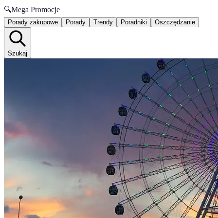
🔍
Mega Promocje
Porady zakupowe
Porady
Trendy
Poradniki
Oszczędzanie
Szukaj