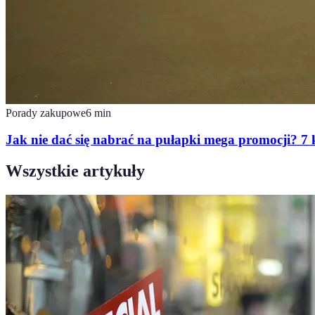
Porady zakupowe
6
min
Jak nie dać się nabrać na pułapki mega promocji? 
Wszystkie artykuły