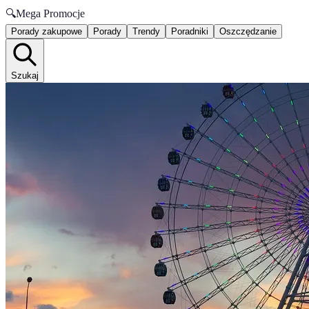
🔍
Mega Promocje
Porady zakupowe
Porady
Trendy
Poradniki
Oszczędzanie
Szukaj