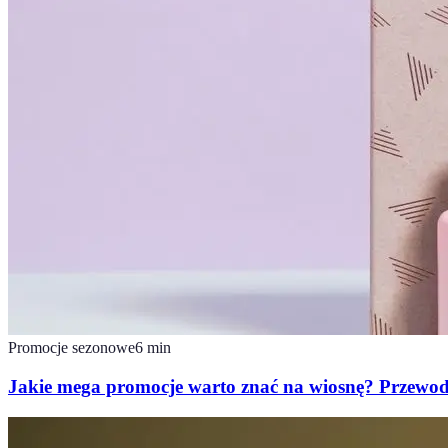
Promocje sezonowe
6
min
Jakie mega promocje warto znać na wiosnę? Przewo