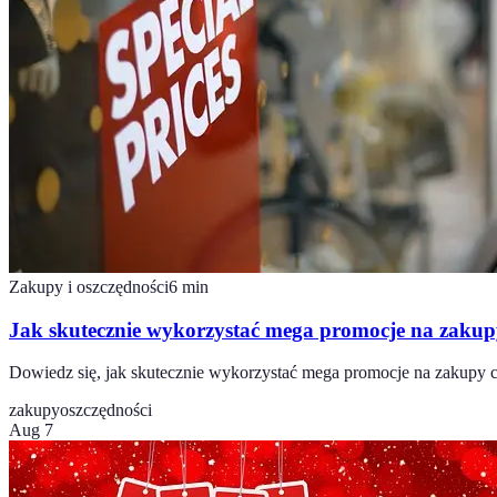
Zakupy i oszczędności
6
min
Jak skutecznie wykorzystać mega promocje na zakup
Dowiedz się, jak skutecznie wykorzystać mega promocje na zakupy 
zakupy
oszczędności
Aug 7