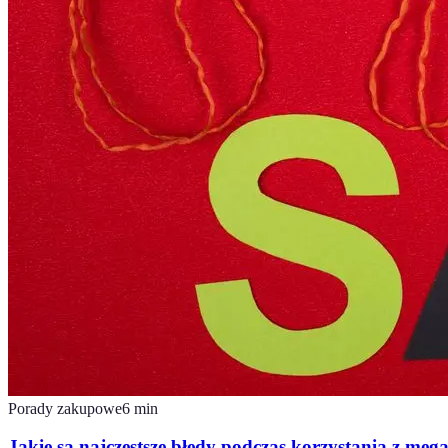
Porady zakupowe
6
min
Jakie są najczęstsze błędy podczas korzystania z meg