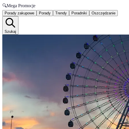
🔍
Mega Promocje
Porady zakupowe
Porady
Trendy
Poradniki
Oszczędzanie
Szukaj