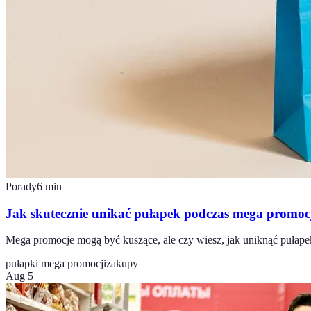
Porady
6
min
Jak skutecznie unikać pułapek podczas mega promoc
Mega promocje mogą być kuszące, ale czy wiesz, jak uniknąć puła
pułapki mega promocji
zakupy
Aug 5