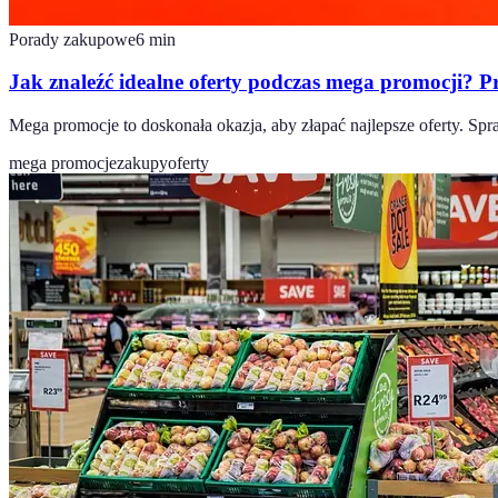
Porady zakupowe
6
min
Jak znaleźć idealne oferty podczas mega promocji? 
Mega promocje to doskonała okazja, aby złapać najlepsze oferty. Sp
mega promocje
zakupy
oferty