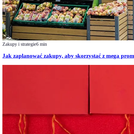
Zakupy i strategie
6
min
Jak zaplanować zakupy, aby skorzystać z mega prom