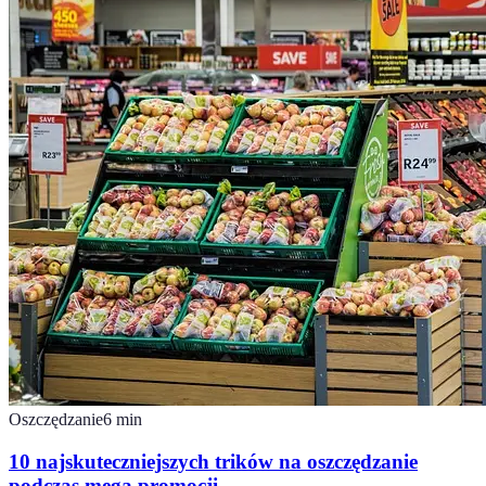
Oszczędzanie
6
min
10 najskuteczniejszych trików na oszczędzanie
podczas mega promocji