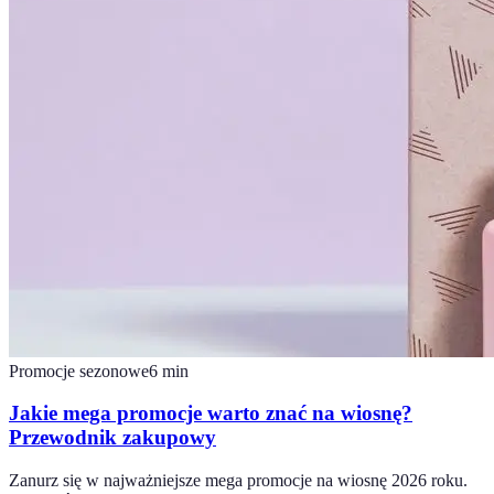
Promocje sezonowe
6
min
Jakie mega promocje warto znać na wiosnę?
Przewodnik zakupowy
Zanurz się w najważniejsze mega promocje na wiosnę 2026 roku.