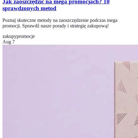
Jak zaoszczędzić na mega promocjach? 10
sprawdzonych metod
Poznaj skuteczne metody na zaoszczędzenie podczas mega
promocji. Sprawdź nasze porady i strategię zakupową!
zakupy
promocje
Aug 7