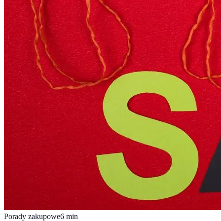
Porady zakupowe
6
min