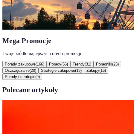
Mega Promocje
Twoje źródło najlepszych ofert i promocji
Porady zakupowe
(
166
)
Porady
(
56
)
Trendy
(
31
)
Poradniki
(
23
)
Oszczędzanie
(
20
)
Strategie zakupowe
(
19
)
Zakupy
(
16
)
Porady i strategie
(
9
)
Polecane artykuły