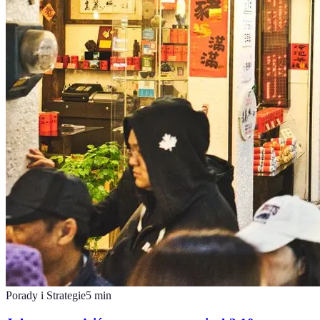
Porady i Strategie
5
min