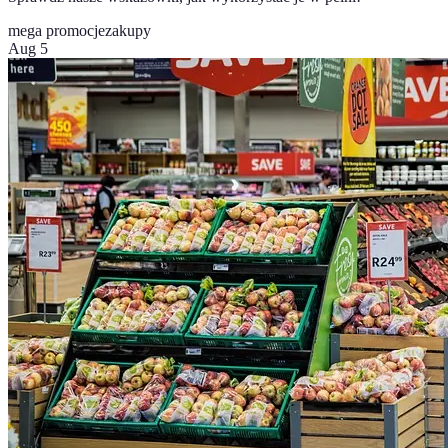
mega promocje
zakupy
Aug 5