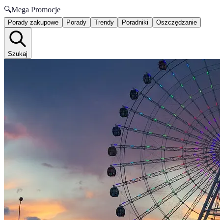
🔍
Mega Promocje
Porady zakupowe
Porady
Trendy
Poradniki
Oszczędzanie
Szukaj