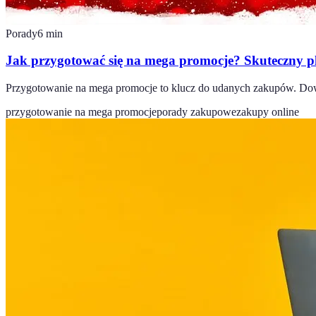
Porady
6
min
Jak przygotować się na mega promocje? Skuteczny 
Przygotowanie na mega promocje to klucz do udanych zakupów. Dowi
przygotowanie na mega promocje
porady zakupowe
zakupy online