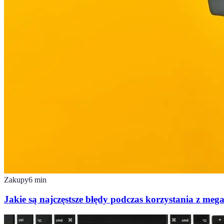
Zakupy
6
min
Jakie są najczęstsze błędy podczas korzystania z meg