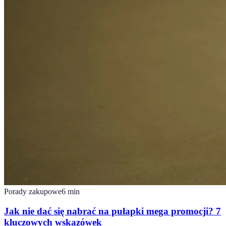
Porady zakupowe
6
min
Jak nie dać się nabrać na pułapki mega promocji? 7
kluczowych wskazówek