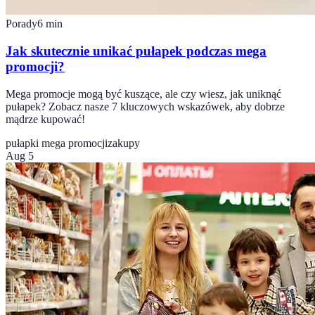
Porady
6
min
Jak skutecznie unikać pułapek podczas mega
promocji?
Mega promocje mogą być kuszące, ale czy wiesz, jak uniknąć
pułapek? Zobacz nasze 7 kluczowych wskazówek, aby dobrze
mądrze kupować!
pułapki mega promocji
zakupy
Aug 5