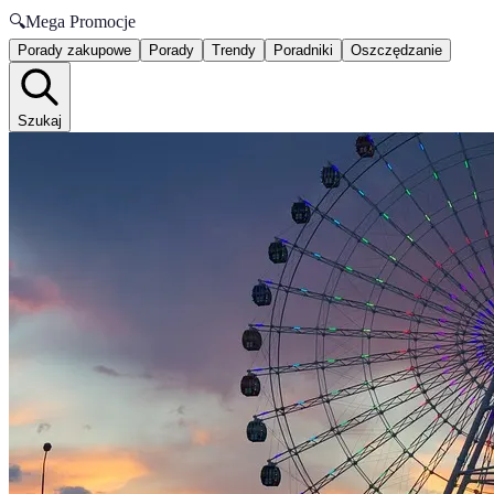
🔍
Mega Promocje
Porady zakupowe
Porady
Trendy
Poradniki
Oszczędzanie
Szukaj