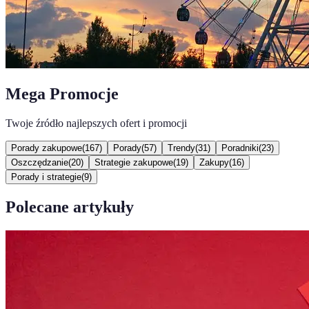
Mega Promocje
Twoje źródło najlepszych ofert i promocji
Porady zakupowe
(
167
)
Porady
(
57
)
Trendy
(
31
)
Poradniki
(
23
)
Oszczędzanie
(
20
)
Strategie zakupowe
(
19
)
Zakupy
(
16
)
Porady i strategie
(
9
)
Polecane artykuły