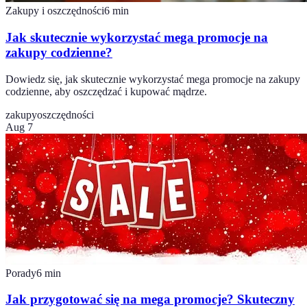
Zakupy i oszczędności
6
min
Jak skutecznie wykorzystać mega promocje na
zakupy codzienne?
Dowiedz się, jak skutecznie wykorzystać mega promocje na zakupy
codzienne, aby oszczędzać i kupować mądrze.
zakupy
oszczędności
Aug 7
Porady
6
min
Jak przygotować się na mega promocje? Skuteczny