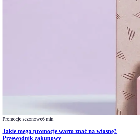
Promocje sezonowe
6
min
Jakie mega promocje warto znać na wiosnę?
Przewodnik zakupowy