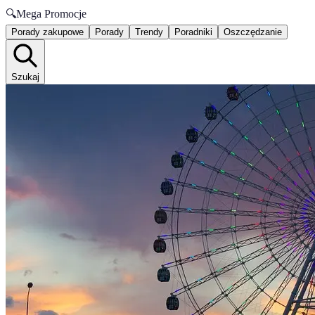
🔍
Mega Promocje
Porady zakupowe
Porady
Trendy
Poradniki
Oszczędzanie
Szukaj