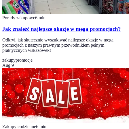
Porady zakupowe
6
min
Jak znaleźć najlepsze okazje w mega promocjach?
Odkryj, jak skutecznie wyszukiwać najlepsze okazje w mega
promocjach z naszym prawnym przewodnikiem pełnym
praktycznych wskazówek!
zakupy
promocje
Aug 9
Zakupy codzienne
6
min